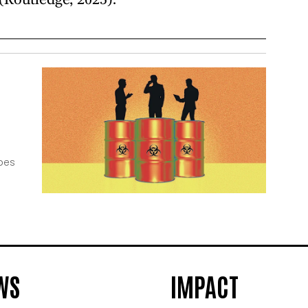
(Routledge, 2025).
bes
WS
IMPACT