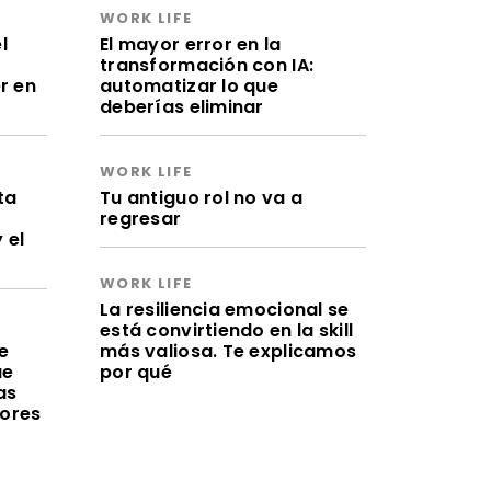
WORK LIFE
l
El mayor error en la
transformación con IA:
r en
automatizar lo que
deberías eliminar
WORK LIFE
ta
Tu antiguo rol no va a
regresar
 el
WORK LIFE
La resiliencia emocional se
está convirtiendo en la skill
e
más valiosa. Te explicamos
ue
por qué
as
lores