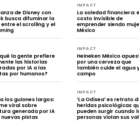
S
IMPACT
lianza de Disney con
La soledad financiera: e
ok busca difuminar la
costo invisible de
 entre el scrolling y el
emprender siendo muje
aming
México
S
IMPACT
qué la gente prefiere
Heineken México apues
ente las historias
por una cerveza que
radas por IA a las
también cuide el agua y
itas por humanos?
campo
S
IMPACT
a los guiones largos:
‘La Odisea’ es retrato d
me viral sobre
heridas psicológicas q
itura generada por IA
pueden surgir cuando l
e nuevas pistas
personas violan sus va