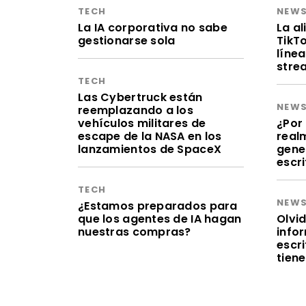
TECH
NEW
La IA corporativa no sabe
La a
gestionarse sola
TikT
línea
stre
TECH
Las Cybertruck están
NEW
reemplazando a los
vehículos militares de
¿Por 
escape de la NASA en los
realm
lanzamientos de SpaceX
gene
escr
TECH
NEW
¿Estamos preparados para
que los agentes de IA hagan
Olvid
nuestras compras?
infor
escr
tien