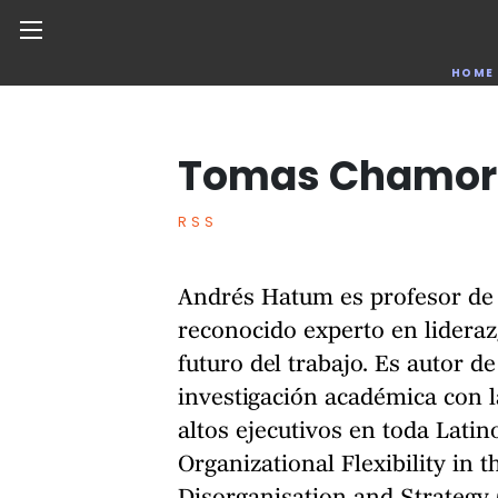
Noticias de negocios, innovación, tecnología y dise
HOME
Tomas Chamor
Skip
to
the
RSS
content
Andrés Hatum es profesor de l
reconocido experto en lidera
futuro del trabajo. Es autor d
investigación académica con l
altos ejecutivos en toda Latin
Organizational Flexibility in