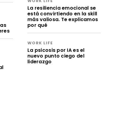
WORK LIFE
La resiliencia emocional se
está convirtiendo en la skill
a
más valiosa. Te explicamos
ras
por qué
eres
WORK LIFE
La psicosis por IA es el
nuevo punto ciego del
liderazgo
al