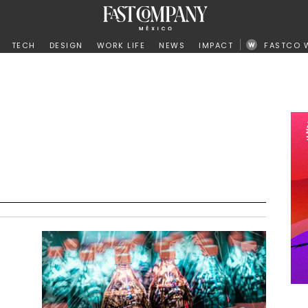
ño
TECH
DESIGN
WORK LIFE
NEWS
IMPACT
FASTCO 
.