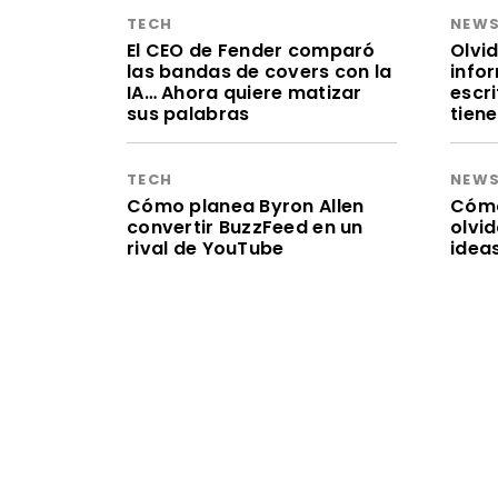
TECH
NEW
El CEO de Fender comparó
Olvid
las bandas de covers con la
infor
IA… Ahora quiere matizar
escr
sus palabras
tien
TECH
NEW
Cómo planea Byron Allen
Cómo 
convertir BuzzFeed en un
olvi
rival de YouTube
idea