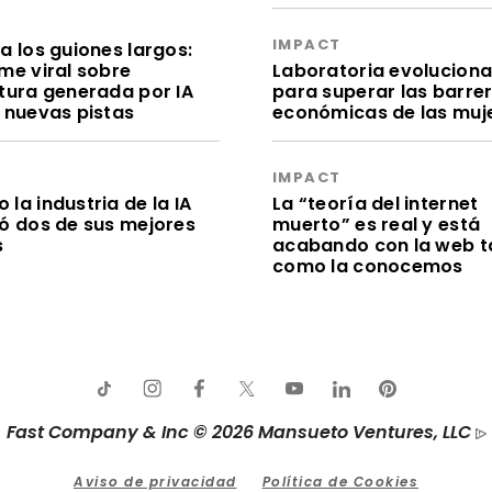
S
IMPACT
a los guiones largos:
me viral sobre
Laboratoria evolucion
itura generada por IA
para superar las barre
e nuevas pistas
económicas de las muj
S
IMPACT
la industria de la IA
La “teoría del internet
dó dos de sus mejores
muerto” es real y está
s
acabando con la web t
como la conocemos
Fast Company & Inc © 2026 Mansueto Ventures, LLC
Aviso de privacidad
Política de Cookies