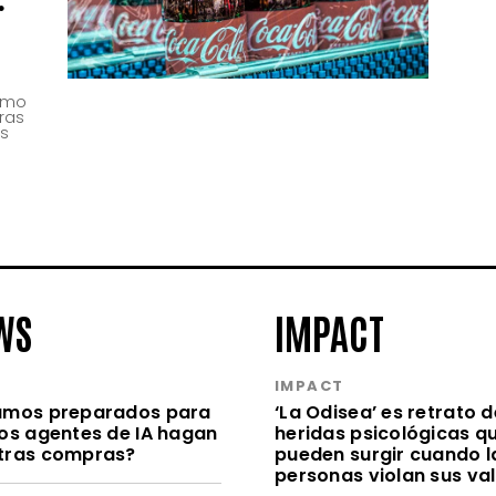
ismo
tras
as
WS
IMPACT
S
IMPACT
amos preparados para
‘La Odisea’ es retrato d
los agentes de IA hagan
heridas psicológicas q
tras compras?
pueden surgir cuando l
personas violan sus va