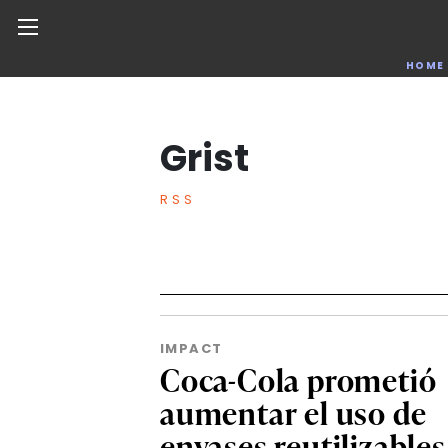
Noticias de negocios, innovación, tecnología y dise
HOME
Grist
Skip
to
the
RSS
content
IMPACT
Coca-Cola prometió
aumentar el uso de
envases reutilizables