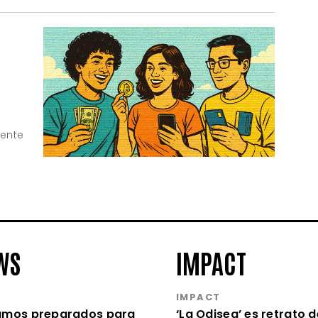
iente
WS
IMPACT
S
IMPACT
amos preparados para
‘La Odisea’ es retrato d