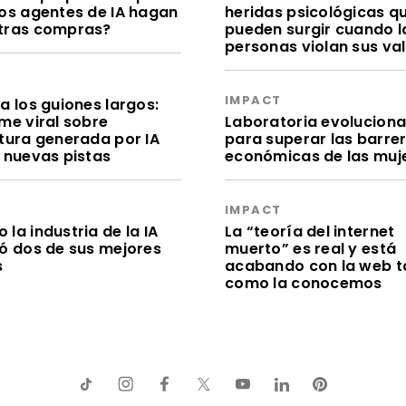
los agentes de IA hagan
heridas psicológicas q
tras compras?
pueden surgir cuando l
personas violan sus va
S
IMPACT
a los guiones largos:
me viral sobre
Laboratoria evolucion
itura generada por IA
para superar las barre
e nuevas pistas
económicas de las muj
S
IMPACT
la industria de la IA
La “teoría del internet
dó dos de sus mejores
muerto” es real y está
s
acabando con la web t
como la conocemos