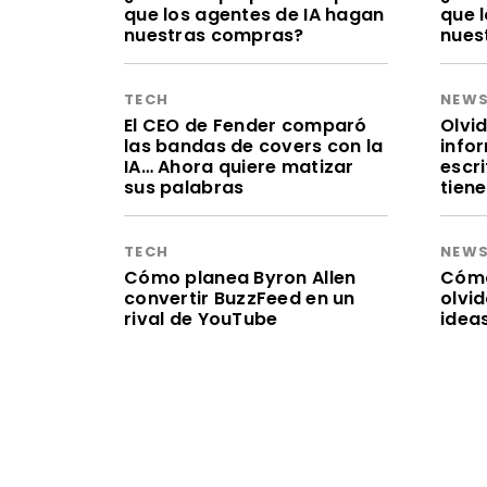
que los agentes de IA hagan
que 
nuestras compras?
nues
TECH
NEW
El CEO de Fender comparó
Olvid
las bandas de covers con la
infor
IA… Ahora quiere matizar
escr
sus palabras
tien
TECH
NEW
Cómo planea Byron Allen
Cómo 
convertir BuzzFeed en un
olvi
rival de YouTube
idea