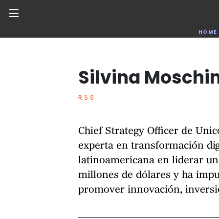
Noticias de negocios, innovación, tecnología y dise
HOME
Silvina Moschin
Skip
to
the
RSS
content
Chief Strategy Officer de Uni
experta en transformación dig
latinoamericana en liderar u
millones de dólares y ha impu
promover innovación, inversi