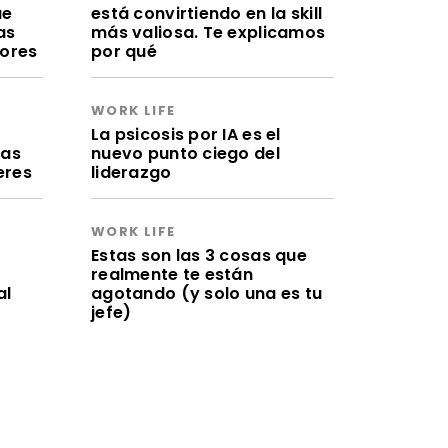
ue
está convirtiendo en la skill
as
más valiosa. Te explicamos
lores
por qué
WORK LIFE
a
La psicosis por IA es el
ras
nuevo punto ciego del
eres
liderazgo
WORK LIFE
Estas son las 3 cosas que
realmente te están
al
agotando (y solo una es tu
jefe)