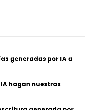
rias generadas por IA a
 IA hagan nuestras
 escritura generada por