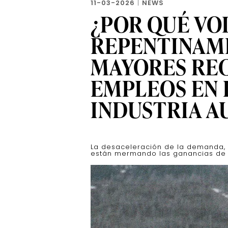
11-03-2026
|
NEWS
¿POR QUÉ VO
REPENTINAM
MAYORES RE
EMPLEOS EN 
INDUSTRIA 
La desaceleración de la demanda, l
están mermando las ganancias de 