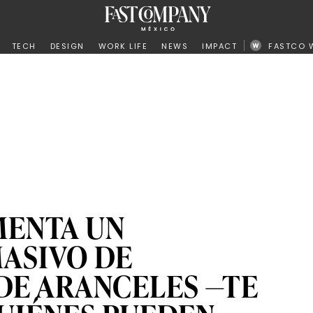
ño
TECH
DESIGN
WORK LIFE
NEWS
IMPACT
FASTCO 
MENTA UN
ASIVO DE
DE ARANCELES —TE