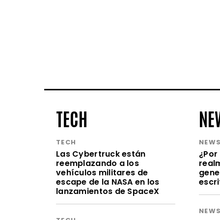
TECH
NE
TECH
NEW
Las Cybertruck están
¿Por 
reemplazando a los
realm
vehículos militares de
gene
escape de la NASA en los
escr
lanzamientos de SpaceX
NEW