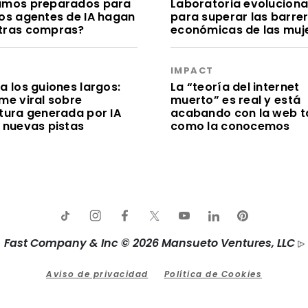
amos preparados para
Laboratoria evolucion
los agentes de IA hagan
para superar las barre
tras compras?
económicas de las muj
S
IMPACT
a los guiones largos:
La “teoría del internet
me viral sobre
muerto” es real y está
itura generada por IA
acabando con la web t
e nuevas pistas
como la conocemos
Fast Company & Inc © 2026 Mansueto Ventures, LLC
Aviso de privacidad
Política de Cookies