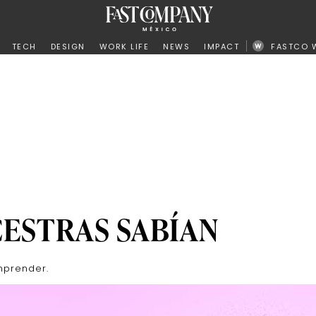
ño
TECH
DESIGN
WORK LIFE
NEWS
IMPACT
FASTCO 
ESTRAS SABÍAN
mprender.