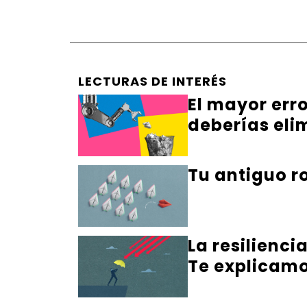
LECTURAS DE INTERÉS
El mayor err
deberías eli
Tu antiguo ro
La resilienci
Te explicamo