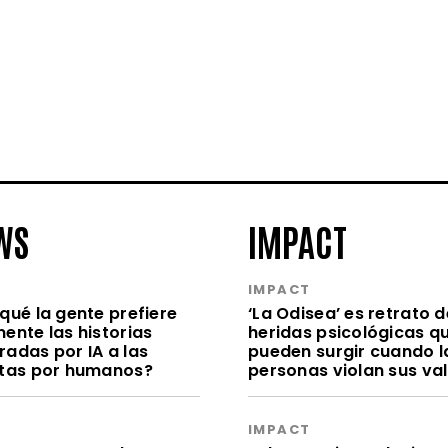
WS
IMPACT
S
IMPACT
qué la gente prefiere
‘La Odisea’ es retrato d
ente las historias
heridas psicológicas q
radas por IA a las
pueden surgir cuando l
itas por humanos?
personas violan sus va
S
IMPACT