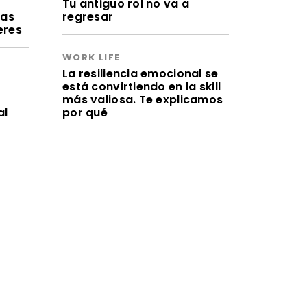
a
Tu antiguo rol no va a
ras
regresar
eres
WORK LIFE
La resiliencia emocional se
está convirtiendo en la skill
más valiosa. Te explicamos
al
por qué