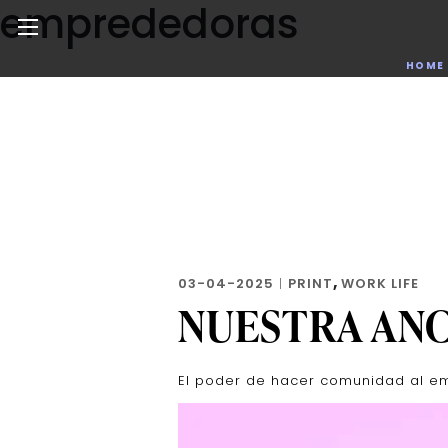
emprededoras
Skip
to
the
Noticias de negocios, innovación, tecnología y dise
HOME
content
,
03-04-2025
|
PRINT
WORK LIFE
NUESTRA ANC
El poder de hacer comunidad al e