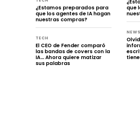
TECH
¿Est
¿Estamos preparados para
que 
que los agentes de IA hagan
nues
nuestras compras?
NEW
TECH
Olvid
El CEO de Fender comparó
infor
las bandas de covers con la
escr
IA… Ahora quiere matizar
tien
sus palabras