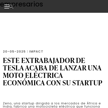
empresarios
Skip
to
the
Noticias de negocios, innovación, tecnología y dise
content
20-05-2025
|
IMPACT
ESTE EXTRABAJADOR DE
TESLA ACABA DE LANZAR UNA
MOTO ELÉCTRICA
ECONÓMICA CON SU STARTUP
Zeno, una startup dirigida a los mercados de África e
India, fabrica una motocicleta eléctrica que funciona