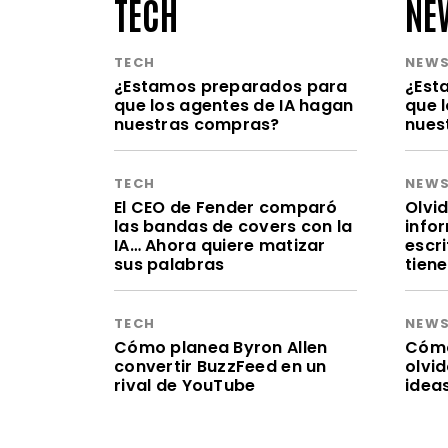
TECH
NE
TECH
NEW
¿Estamos preparados para
¿Est
que los agentes de IA hagan
que 
nuestras compras?
nues
TECH
NEW
El CEO de Fender comparó
Olvid
las bandas de covers con la
infor
IA… Ahora quiere matizar
escr
sus palabras
tien
TECH
NEW
Cómo planea Byron Allen
Cómo 
convertir BuzzFeed en un
olvi
rival de YouTube
idea