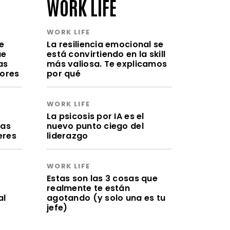
WORK LIFE
WORK LIFE
e
La resiliencia emocional se
ue
está convirtiendo en la skill
as
más valiosa. Te explicamos
lores
por qué
WORK LIFE
a
La psicosis por IA es el
ras
nuevo punto ciego del
eres
liderazgo
WORK LIFE
Estas son las 3 cosas que
realmente te están
al
agotando (y solo una es tu
jefe)