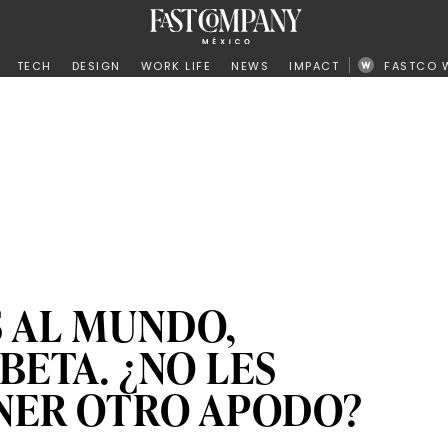
ño
TECH
DESIGN
WORK LIFE
NEWS
IMPACT
FASTCO 
 AL MUNDO,
BETA. ¿NO LES
NER OTRO APODO?