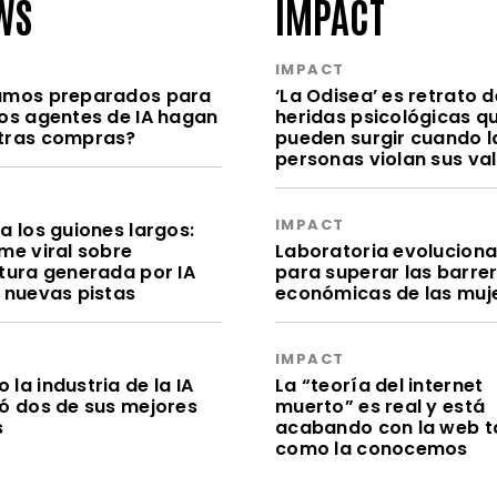
WS
IMPACT
S
IMPACT
amos preparados para
‘La Odisea’ es retrato d
los agentes de IA hagan
heridas psicológicas q
tras compras?
pueden surgir cuando l
personas violan sus va
S
IMPACT
a los guiones largos:
me viral sobre
Laboratoria evolucion
itura generada por IA
para superar las barre
e nuevas pistas
económicas de las muj
S
IMPACT
la industria de la IA
La “teoría del internet
dó dos de sus mejores
muerto” es real y está
s
acabando con la web t
como la conocemos