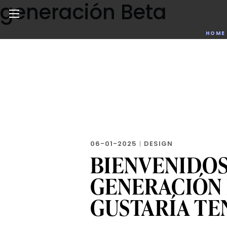
generación Beta
Skip
to
the
Noticias de negocios, innovación, tecnología y dise
HOME
content
06-01-2025
|
DESIGN
BIENVENIDOS
GENERACIÓN 
GUSTARÍA TE