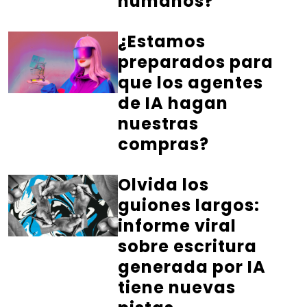
humanos?
¿Estamos
preparados para
que los agentes
de IA hagan
nuestras
compras?
Olvida los
guiones largos:
informe viral
sobre escritura
generada por IA
tiene nuevas