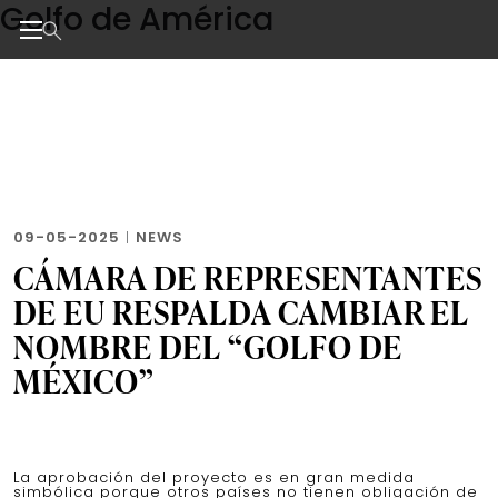
Golfo de América
Skip
to
the
Noticias de negocios, innovación, tecnología y dise
content
09-05-2025
|
NEWS
CÁMARA DE REPRESENTANTES
DE EU RESPALDA CAMBIAR EL
NOMBRE DEL “GOLFO DE
MÉXICO”
La aprobación del proyecto es en gran medida
simbólica porque otros países no tienen obligación de