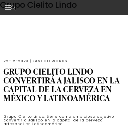
Grupo Cielito Lindo
Skip
to
the
Noticias de negocios, innovación, tecnología y dise
content
22-12-2023
|
FASTCO WORKS
GRUPO CIELITO LINDO
CONVERTIRÁ A JALISCO EN LA
CAPITAL DE LA CERVEZA EN
MÉXICO Y LATINOAMÉRICA
Grupo Cielito Lindo, tiene como ambicioso objetivo
convertir a Jalisco en la capital de la cerveza
artesanal en Latinoamérica.