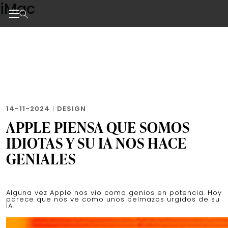
iMac
Skip
to
the
Noticias de negocios, innovación, tecnología y dise
content
14-11-2024
|
DESIGN
APPLE PIENSA QUE SOMOS
IDIOTAS Y SU IA NOS HACE
GENIALES
Alguna vez Apple nos vio como genios en potencia. Hoy
parece que nos ve como unos pelmazos urgidos de su
IA.