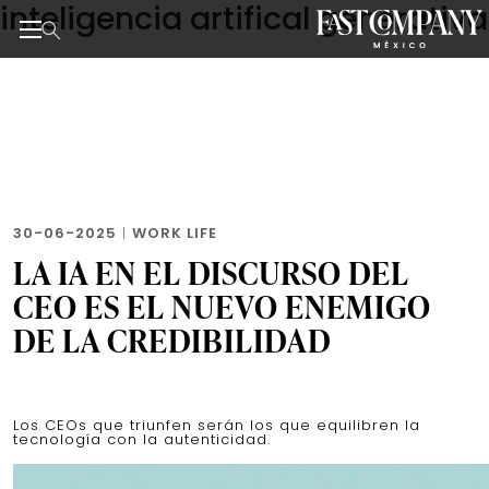
inteligencia artifical generativa
Skip
to
the
Noticias de negocios, innovación, tecnología y dise
content
30-06-2025
|
WORK LIFE
LA IA EN EL DISCURSO DEL
CEO ES EL NUEVO ENEMIGO
DE LA CREDIBILIDAD
Los CEOs que triunfen serán los que equilibren la
tecnología con la autenticidad.