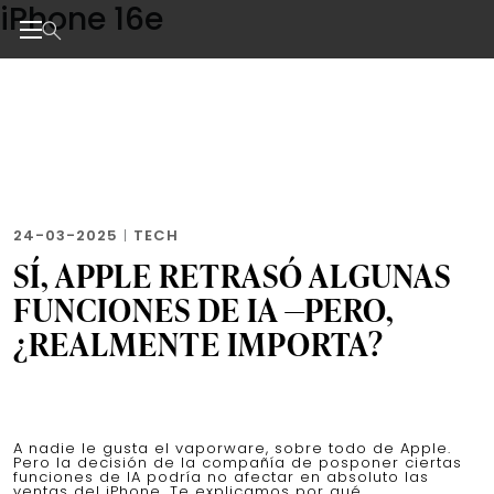
iPhone 16e
Skip
to
the
Noticias de negocios, innovación, tecnología y dise
content
24-03-2025
|
TECH
SÍ, APPLE RETRASÓ ALGUNAS
FUNCIONES DE IA —PERO,
¿REALMENTE IMPORTA?
A nadie le gusta el vaporware, sobre todo de Apple.
Pero la decisión de la compañía de posponer ciertas
funciones de IA podría no afectar en absoluto las
ventas del iPhone. Te explicamos por qué.