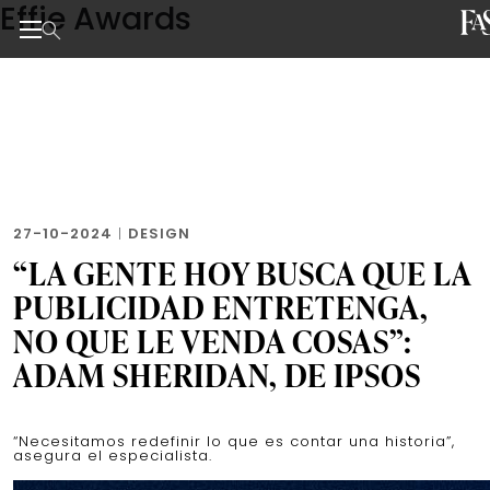
Effie Awards
Skip
to
the
Noticias de negocios, innovación, tecnología y dise
content
27-10-2024
|
DESIGN
“LA GENTE HOY BUSCA QUE LA
PUBLICIDAD ENTRETENGA,
NO QUE LE VENDA COSAS”:
ADAM SHERIDAN, DE IPSOS
“Necesitamos redefinir lo que es contar una historia”,
asegura el especialista.