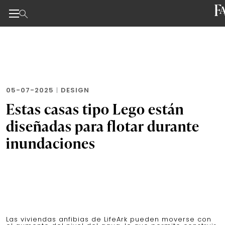
Noticias de negocios, innovación, tecnología y dise
Skip
to
the
content
05-07-2025
|
DESIGN
Estas casas tipo Lego están
diseñadas para flotar durante
inundaciones
Las viviendas anfibias de LifeArk pueden moverse con