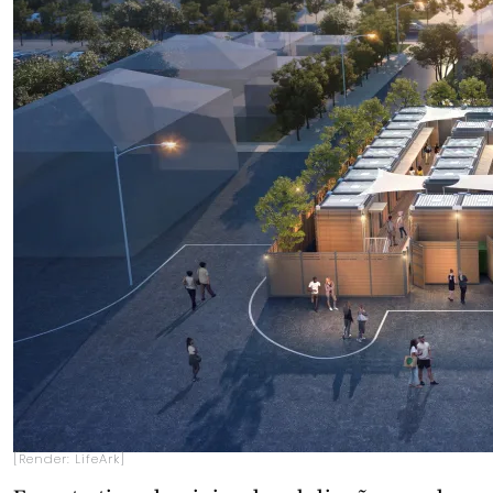
[Render: LifeArk]