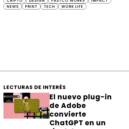
CRIPTO
DESIGN
FASTCO WORKS
IMPACT
NEWS
PRINT
TECH
WORK LIFE
LECTURAS DE INTERÉS
El nuevo plug-in
de Adobe
convierte
ChatGPT en un