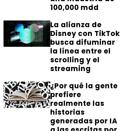
100,000 mdd
La alianza de
Disney con TikTok
busca difuminar
la línea entre el
scrolling y el
streaming
¿Por qué la gente
prefiere
realmente las
historias
generadas por IA
a las escritas por