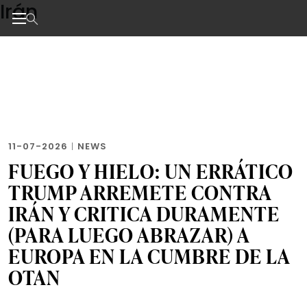
Irán
Skip
to
the
Noticias de negocios, innovación, tecnología y dise
content
11-07-2026
|
NEWS
FUEGO Y HIELO: UN ERRÁTICO
TRUMP ARREMETE CONTRA
IRÁN Y CRITICA DURAMENTE
(PARA LUEGO ABRAZAR) A
EUROPA EN LA CUMBRE DE LA
OTAN