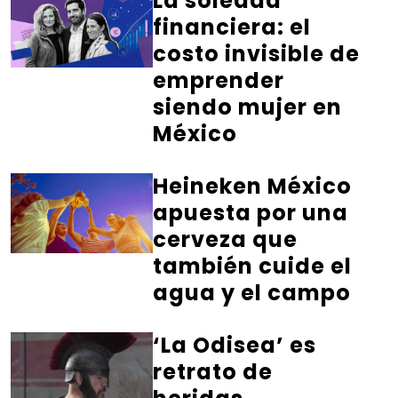
La soledad
financiera: el
costo invisible de
emprender
siendo mujer en
México
Heineken México
apuesta por una
cerveza que
también cuide el
agua y el campo
‘La Odisea’ es
retrato de