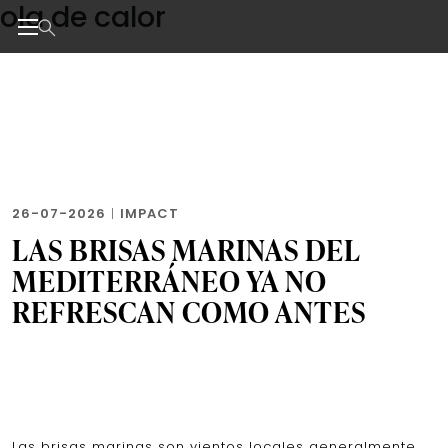
ola de calor
Skip
to
the
Noticias de negocios, innovación, tecnología y dise
content
26-07-2026
|
IMPACT
LAS BRISAS MARINAS DEL
MEDITERRÁNEO YA NO
REFRESCAN COMO ANTES
Las brisas marinas son vientos locales generalmente