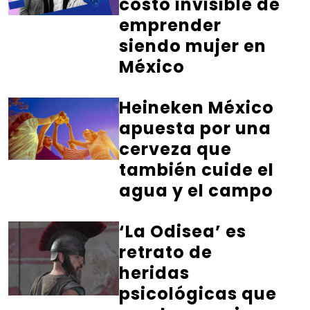
costo invisible de
emprender
siendo mujer en
México
Heineken México
apuesta por una
cerveza que
también cuide el
agua y el campo
‘La Odisea’ es
retrato de
heridas
psicológicas que