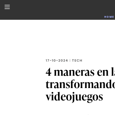
Noticias de negocios, innovación, tecnología y dise
HOME
Skip
to
the
content
17-10-2024
|
TECH
4 maneras en l
transformando 
videojuegos