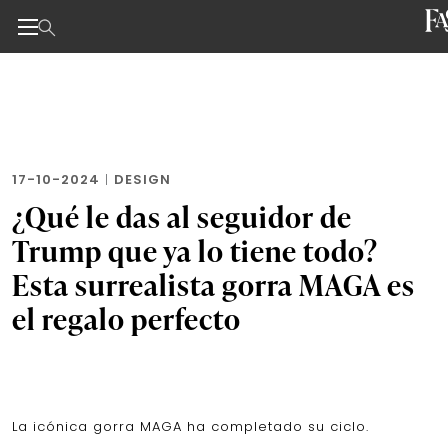
Noticias de negocios, innovación, tecnología y dise
Skip
to
the
content
17-10-2024
|
DESIGN
¿Qué le das al seguidor de
Trump que ya lo tiene todo?
Esta surrealista gorra MAGA es
el regalo perfecto
La icónica gorra MAGA ha completado su ciclo.