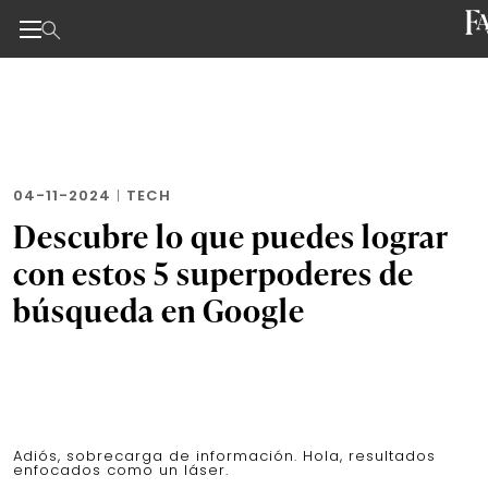
Noticias de negocios, innovación, tecnología y dise
Skip
to
the
content
04-11-2024
|
TECH
Descubre lo que puedes lograr
con estos 5 superpoderes de
búsqueda en Google
Adiós, sobrecarga de información. Hola, resultados
enfocados como un láser.