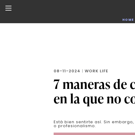
Noticias de negocios, innovación, tecnología y dise
HOME
Skip
to
the
content
08-11-2024
|
WORK LIFE
7 maneras de 
en la que no c
Está bien sentirte así. Sin embargo,
o profesionalismo.