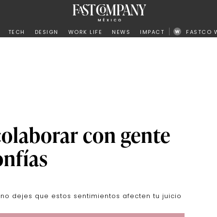
ño
TECH
DESIGN
WORK LIFE
NEWS
IMPACT
FASTCO 
colaborar con gente
onfías
 no dejes que estos sentimientos afecten tu juicio