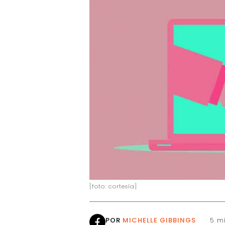
[foto: cortesía]
POR
MICHELLE GIBBINGS
5 mi