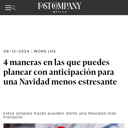
Noticias de negocios, innovación, tecnología y dise
Skip
to
the
content
08-12-2024
|
WORK LIFE
4 maneras en las que puedes
planear con anticipación para
una Navidad menos estresante
Estos simples hacks pueden darte una Navidad más
tranquila.