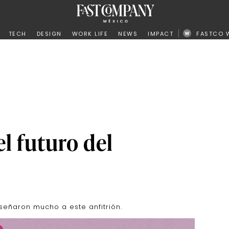
ño
TECH
DESIGN
WORK LIFE
NEWS
IMPACT
FASTCO 
el futuro del
eñaron mucho a este anfitrión.