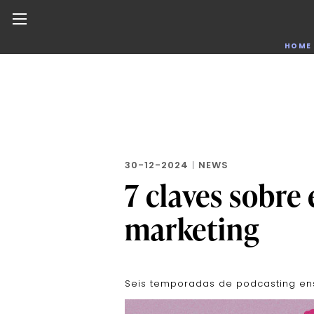
Noticias de negocios, innovación, tecnología y dise
HOME
Skip
to
the
content
30-12-2024
|
NEWS
7 claves sobre 
marketing
Seis temporadas de podcasting ens