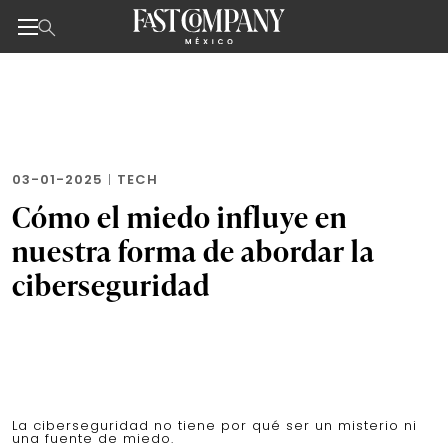
Noticias de negocios, innovación, tecnología y dise
Skip
to
the
content
03-01-2025
|
TECH
Cómo el miedo influye en
nuestra forma de abordar la
ciberseguridad
La ciberseguridad no tiene por qué ser un misterio ni
una fuente de miedo.