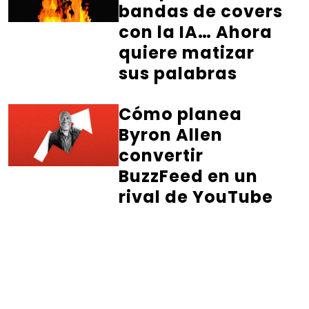
bandas de covers
con la IA… Ahora
quiere matizar
sus palabras
Cómo planea
Byron Allen
convertir
BuzzFeed en un
rival de YouTube