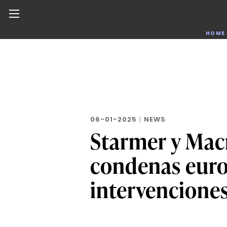
Noticias de negocios, innovación, tecnología y dise
HOME
Skip
to
the
content
06-01-2025
|
NEWS
Starmer y Macr
condenas euro
intervencione