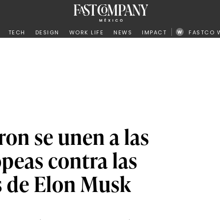
ño
TECH
DESIGN
WORK LIFE
NEWS
IMPACT
FASTCO 
on se unen a las
peas contra las
s de Elon Musk