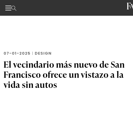
Noticias de negocios, innovación, tecnología y dise
Skip
to
the
content
07-01-2025
|
DESIGN
El vecindario más nuevo de San
Francisco ofrece un vistazo a la
vida sin autos