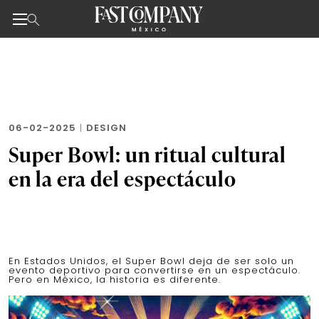
Noticias de negocios, innovación, tecnología y dise
Skip
to
the
content
06-02-2025
|
DESIGN
Super Bowl: un ritual cultural
en la era del espectáculo
En Estados Unidos, el Super Bowl deja de ser solo un
evento deportivo para convertirse en un espectáculo.
Pero en México, la historia es diferente.