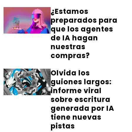
¿Estamos
preparados para
que los agentes
de IA hagan
nuestras
compras?
Olvida los
guiones largos:
informe viral
sobre escritura
generada por IA
tiene nuevas
pistas