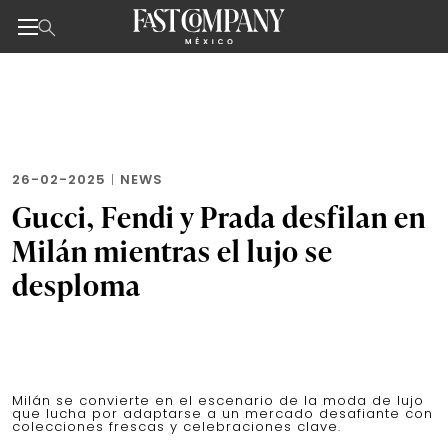
Noticias de negocios, innovación, tecnología y dise
Skip
to
the
content
26-02-2025
|
NEWS
Gucci, Fendi y Prada desfilan en
Milán mientras el lujo se
desploma
Milán se convierte en el escenario de la moda de lujo
que lucha por adaptarse a un mercado desafiante con
colecciones frescas y celebraciones clave.