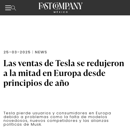
Noticias de negocios, innovación, tecnología y dise
Skip
to
the
content
25-03-2025
|
NEWS
Las ventas de Tesla se redujeron
a la mitad en Europa desde
principios de año
Tesla pierde usuarios y consumidores en Europa
debido a problemas como la falta de modelos
novedosos, nuevos competidores y las alianzas
políticas de Musk.