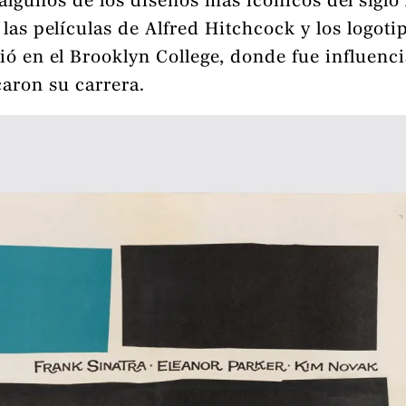
 algunos de los diseños más icónicos del siglo
 las películas de Alfred Hitchcock y los logo
ió en el Brooklyn College, donde fue influen
aron su carrera.