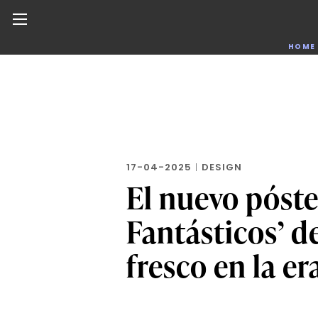
Noticias de negocios, innovación, tecnología y dise
HOME
Skip
to
the
content
17-04-2025
|
DESIGN
El nuevo póste
Fantásticos’ d
fresco en la er