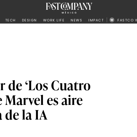
ño
TECH
DESIGN
WORK LIFE
NEWS
IMPACT
FASTCO 
r de ‘Los Cuatro
e Marvel es aire
a de la IA