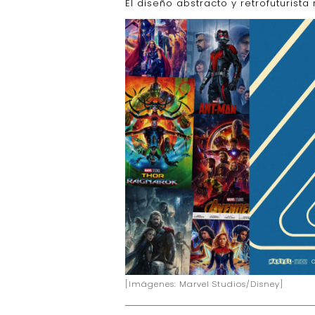
El diseño abstracto y retrofuturista
[Imágenes: Marvel Studios/Disney]