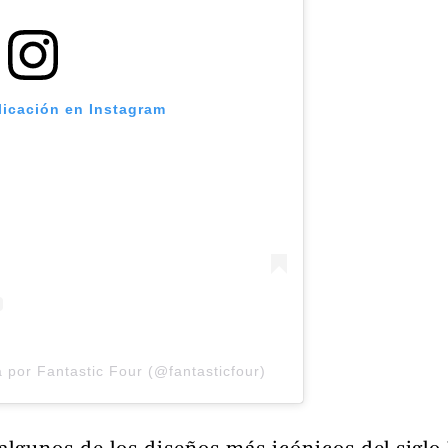
licación en Instagram
 por Fantastic Four (@fantasticfour)