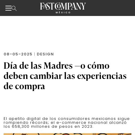
Noticias de negocios, innovación, tecnología y dise
Skip
to
the
content
08-05-2025
|
DESIGN
Día de las Madres —o cómo
deben cambiar las experiencias
de compra
El apetito digital de los consumidores mexicanos sigue
rompiendo récords; el e-commerce nacional alcanzó
los 658,300 millones de pesos en 2023.