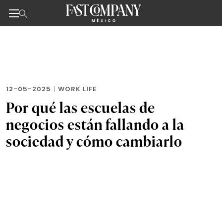
Noticias de negocios, innovación, tecnología y dise
Skip
to
the
content
12-05-2025
|
WORK LIFE
Por qué las escuelas de
negocios están fallando a la
sociedad y cómo cambiarlo