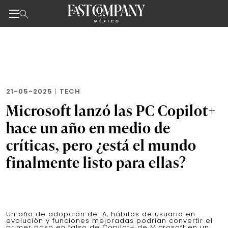
Noticias de negocios, innovación, tecnología y dise
Skip
to
the
content
21-05-2025
|
TECH
Microsoft lanzó las PC Copilot+
hace un año en medio de
críticas, pero ¿está el mundo
finalmente listo para ellas?
Un año de adopción de IA, hábitos de usuario en
evolución y funciones mejoradas podrían convertir el
primer paso en falso de Copilot+ de Microsoft en un