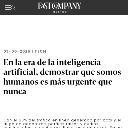
Noticias de negocios, innovación, tecnología y dise
Skip
to
the
content
03-06-2025
|
TECH
En la era de la inteligencia
artificial, demostrar que somos
humanos es más urgente que
nunca
Con el 50% del tráfico en línea generado por bots y el
auge de deepfakes, perfiles falsos y audios
manipulados, la confianza digital está en riesgo. Ya no