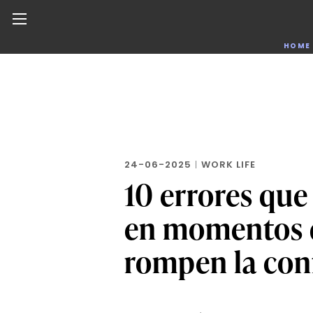
Noticias de negocios, innovación, tecnología y dise
HOME
Skip
to
the
content
24-06-2025
|
WORK LIFE
10 errores que
en momentos d
rompen la con