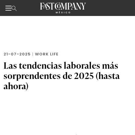
Noticias de negocios, innovación, tecnología y dise
Skip
to
the
content
21-07-2025
|
WORK LIFE
Las tendencias laborales más
sorprendentes de 2025 (hasta
ahora)