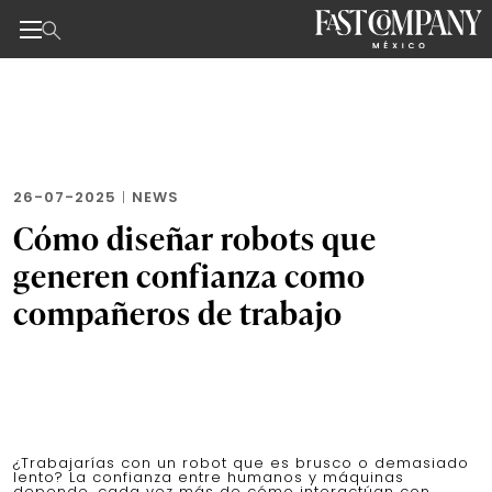
Noticias de negocios, innovación, tecnología y dise
Skip
to
the
content
26-07-2025
|
NEWS
Cómo diseñar robots que
generen confianza como
compañeros de trabajo
¿Trabajarías con un robot que es brusco o demasiado
lento? La confianza entre humanos y máquinas
depende, cada vez más de cómo interactúan con