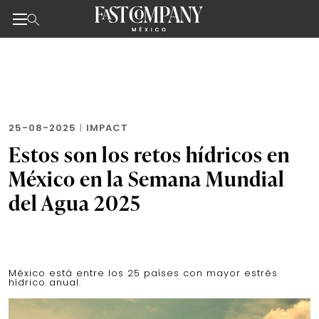
Noticias de negocios, innovación, tecnología y dise
Skip
to
the
content
25-08-2025
|
IMPACT
Estos son los retos hídricos en
México en la Semana Mundial
del Agua 2025
México está entre los 25 países con mayor estrés
hídrico anual.