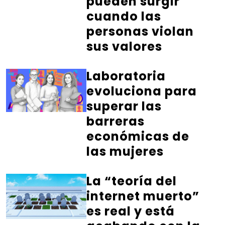
pueden surgir
cuando las
personas violan
sus valores
Laboratoria
evoluciona para
superar las
barreras
económicas de
las mujeres
La “teoría del
internet muerto”
es real y está