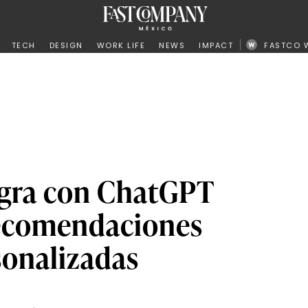
ño
TECH
DESIGN
WORK LIFE
NEWS
IMPACT
FASTCO 
tegra con ChatGPT
recomendaciones
sonalizadas