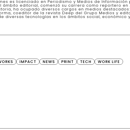
es es licenciado en Periodismo y Medios de Información 
l ámbito editorial, comenzó su carrera como reportero en A
yectoria, ha ocupado diversos cargos en medios destacados:
forma, coeditor de la revista Deep del Grupo Medios y edit
e diversas tecnologías en los ámbitos social, económico y
WORKS
IMPACT
NEWS
PRINT
TECH
WORK LIFE