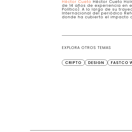
Héctor Cueto
Héctor Cueto Holm
de 14 años de experiencia en e
Político). A lo largo de su tra
Internacional del periódico Re
donde ha cubierto el impacto d
EXPLORA OTROS TEMAS
CRIPTO
DESIGN
FASTCO 