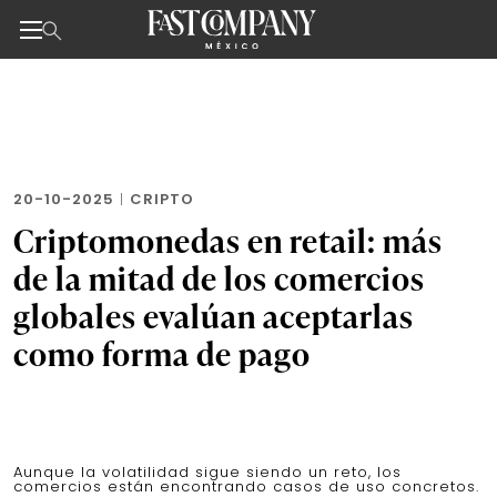
Noticias de negocios, innovación, tecnología y dise
Skip
to
the
content
20-10-2025
|
CRIPTO
Criptomonedas en retail: más
de la mitad de los comercios
globales evalúan aceptarlas
como forma de pago
Aunque la volatilidad sigue siendo un reto, los
comercios están encontrando casos de uso concretos.