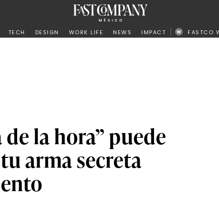
ño
TECH
DESIGN
WORK LIFE
NEWS
IMPACT
FASTCO 
 de la hora” puede
 tu arma secreta
iento