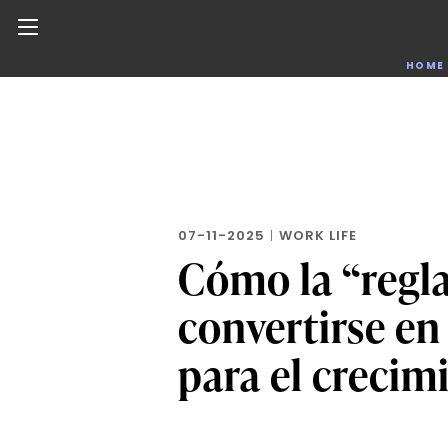
Noticias de negocios, innovación, tecnología y dise
HOME
Skip
to
the
content
07-11-2025
|
WORK LIFE
Cómo la “regla
convertirse en
para el crecim