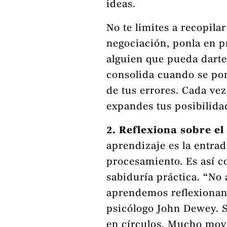
ideas.
No te limites a recopilar
negociación, ponla en p
alguien que pueda darte
consolida cuando se po
de tus errores. Cada ve
expandes tus posibilida
2. Reflexiona sobre e
aprendizaje es la entrada
procesamiento. Es así c
sabiduría práctica. “N
aprendemos reflexionando
psicólogo John Dewey. S
en círculos. Mucho movi