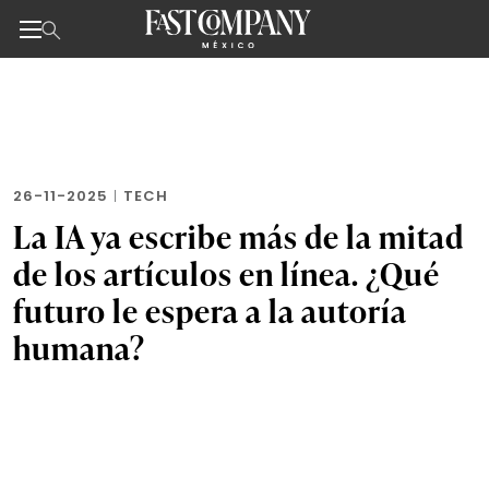
Noticias de negocios, innovación, tecnología y dise
Skip
to
the
content
26-11-2025
|
TECH
La IA ya escribe más de la mitad
de los artículos en línea. ¿Qué
futuro le espera a la autoría
humana?