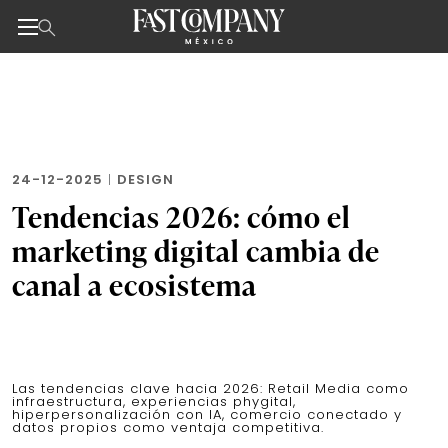
Noticias de negocios, innovación, tecnología y dise
Skip
to
the
content
24-12-2025
|
DESIGN
Tendencias 2026: cómo el
marketing digital cambia de
canal a ecosistema
Las tendencias clave hacia 2026: Retail Media como
infraestructura, experiencias phygital,
hiperpersonalización con IA, comercio conectado y
datos propios como ventaja competitiva.