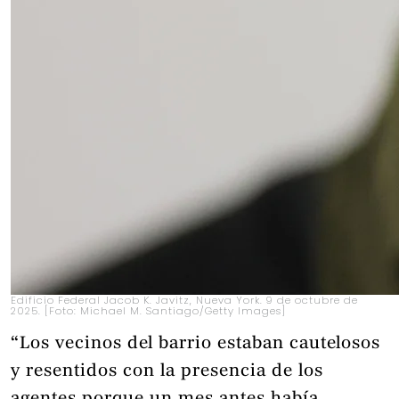
Edificio Federal Jacob K. Javitz, Nueva York. 9 de octubre de
2025. [Foto: Michael M. Santiago/Getty Images]
“Los vecinos del barrio estaban cautelosos
y resentidos con la presencia de los