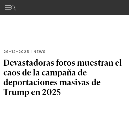
Noticias de negocios, innovación, tecnología y dise
Skip
to
the
content
29-12-2025
|
NEWS
Devastadoras fotos muestran el
caos de la campaña de
deportaciones masivas de
Trump en 2025