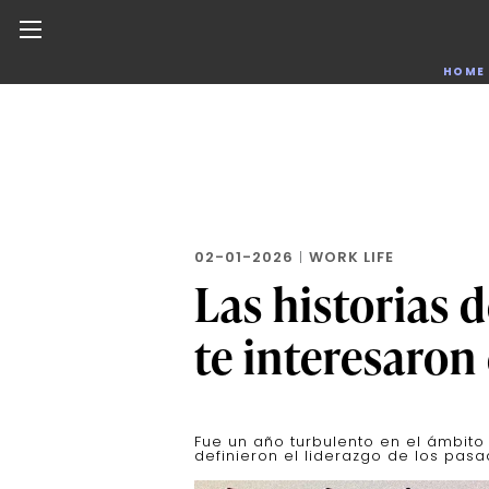
Noticias de negocios, innovación, tecnología y dise
HOME
Skip
to
the
content
02-01-2026
|
WORK LIFE
Las historias 
te interesaron
Fue un año turbulento en el ámbito 
definieron el liderazgo de los pas