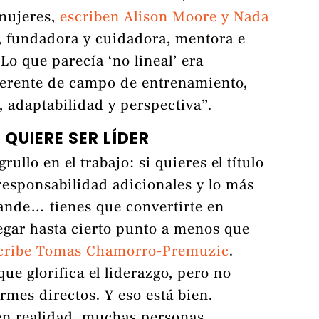
 mujeres,
escriben Alison Moore y Nada
, fundadora y cuidadora, mentora e
Lo que parecía ‘no lineal’ era
ferente de campo de entrenamiento,
, adaptabilidad y perspectiva”.
QUIERE SER LÍDER
llo en el trabajo: si quieres el título
a responsabilidad adicionales y lo más
rande… tienes que convertirte en
legar hasta cierto punto a menos que
cribe Tomas Chamorro-Premuzic
.
ue glorifica el liderazgo, pero no
rmes directos. Y eso está bien.
en realidad, muchas personas