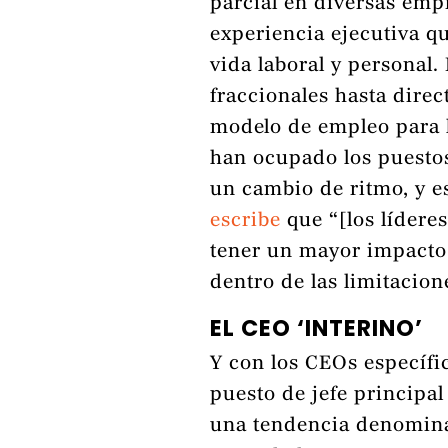
parcial en diversas emp
experiencia ejecutiva q
vida laboral y personal.
fraccionales hasta direc
modelo de empleo para 
han ocupado los puestos
un cambio de ritmo, y e
escribe
que “[los lídere
tener un mayor impacto
dentro de las limitacio
EL CEO ‘INTERINO’
Y con los CEOs específi
puesto de jefe principa
una tendencia denomina