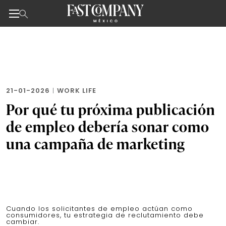
Noticias de negocios, innovación, tecnología y dise
Skip
to
the
content
21-01-2026
|
WORK LIFE
Por qué tu próxima publicación
de empleo debería sonar como
una campaña de marketing
Cuando los solicitantes de empleo actúan como
consumidores, tu estrategia de reclutamiento debe
cambiar.