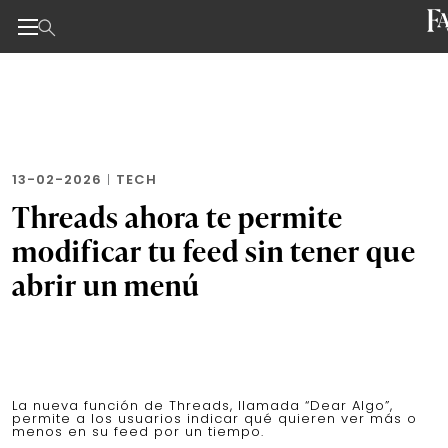
Noticias de negocios, innovación, tecnología y dise
Skip
to
the
content
13-02-2026
|
TECH
Threads ahora te permite
modificar tu feed sin tener que
abrir un menú
La nueva función de Threads, llamada “Dear Algo”,
permite a los usuarios indicar qué quieren ver más o
menos en su feed por un tiempo.