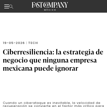
Noticias de negocios, innovación, tecnología y dise
Skip
to
the
content
19-05-2026
|
TECH
Ciberresiliencia: la estrategia de
negocio que ninguna empresa
mexicana puede ignorar
Cuando un ciberataque es inevitable, la velocidad de
recuperación se convierte en el factor más crítico para