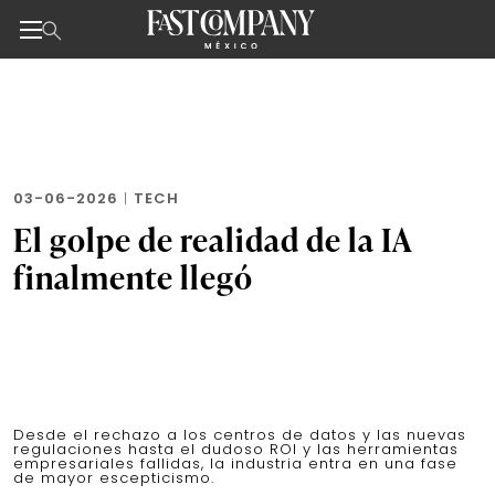
Noticias de negocios, innovación, tecnología y dise
Skip
to
the
content
03-06-2026
|
TECH
El golpe de realidad de la IA
finalmente llegó
Desde el rechazo a los centros de datos y las nuevas
regulaciones hasta el dudoso ROI y las herramientas
empresariales fallidas, la industria entra en una fase
de mayor escepticismo.