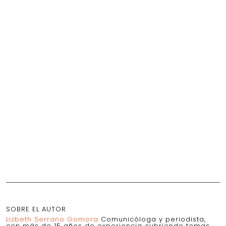
SOBRE EL AUTOR
Lizbeth Serrano Gomora
Comunicóloga y periodista,
con más de 15 años de experiencia cubriendo temas