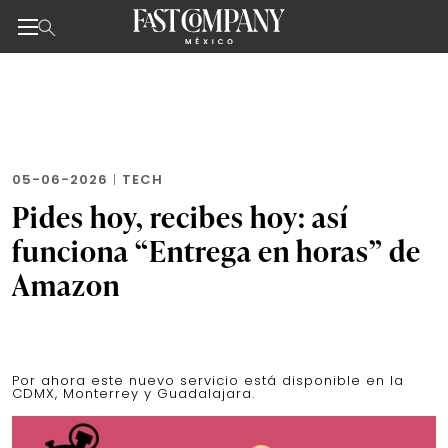
Noticias de negocios, innovación, tecnología y dise
Skip
to
the
content
05-06-2026
|
TECH
Pides hoy, recibes hoy: así
funciona “Entrega en horas” de
Amazon
Por ahora este nuevo servicio está disponible en la
CDMX, Monterrey y Guadalajara.