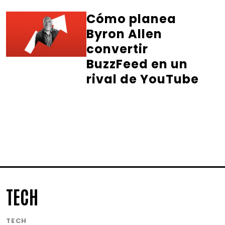
Cómo planea
Byron Allen
convertir
BuzzFeed en un
rival de YouTube
TECH
TECH