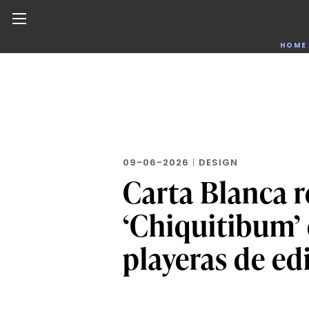
Noticias de negocios, innovación, tecnología y dise
HOME
Skip
to
the
content
09-06-2026
|
DESIGN
Carta Blanca r
‘Chiquitibum’ 
playeras de ed