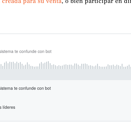
l creada para su venta
, o bien participar en d