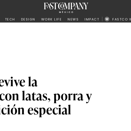
ño
TECH
DESIGN
WORK LIFE
NEWS
IMPACT
FASTCO 
evive la
con latas, porra y
ición especial